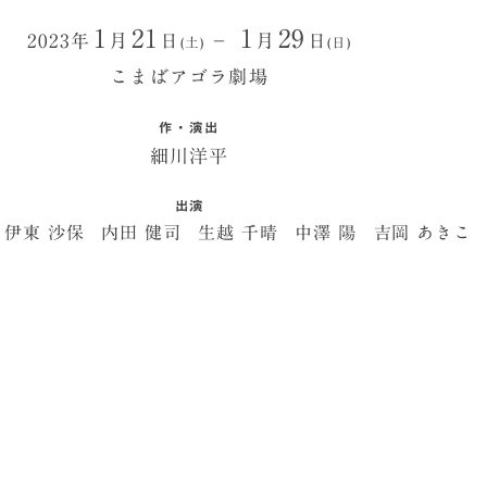
1
21
1
29
2023年
月
日
－
月
日
(土)
(日)
こまばアゴラ劇場
作・演出
細川洋平
出演
伊東 沙保
内田 健司
生越 千晴
中澤 陽
吉岡 あきこ