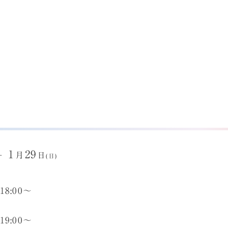
1
29
－
月
日
(日)
:00〜
:00〜