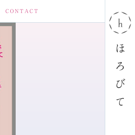
CONTACT
ほ
ろ
び
て