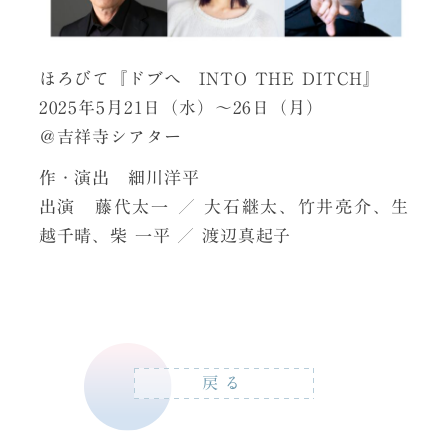
ほろびて『ドブヘ INTO THE DITCH』
2025年5月21日（水）〜26日（月）
＠吉祥寺シアター
作・演出 細川洋平
出演 藤代太一 ／ 大石継太、竹井亮介、生
越千晴、柴 一平 ／ 渡辺真起子
戻る