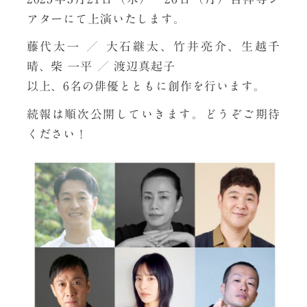
アターにて上演いたします。
藤代太一 ／ 大石継太、竹井亮介、生越千
晴、柴 一平 ／ 渡辺真起子
以上、6名の俳優とともに創作を行います。
続報は順次公開していきます。どうぞご期待
ください！