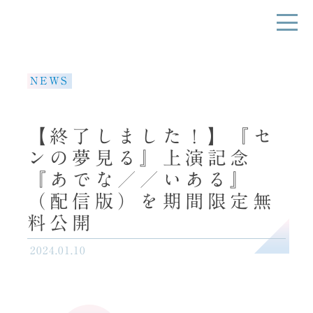
NEWS
【終了しました！】『セ
ンの夢見る』上演記念
『あでな／／いある』
（配信版）を期間限定無
料公開
2024.01.10