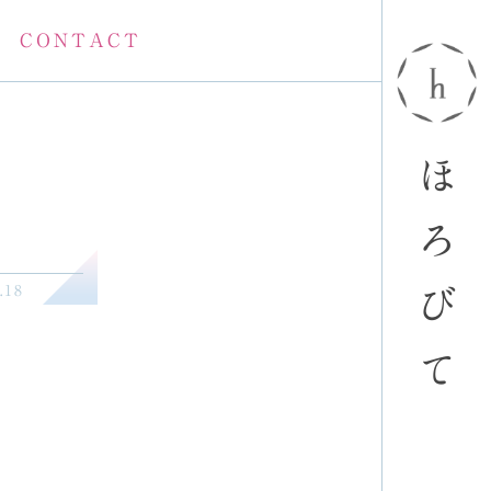
CONTACT
ほ
ろ
.18
び
て