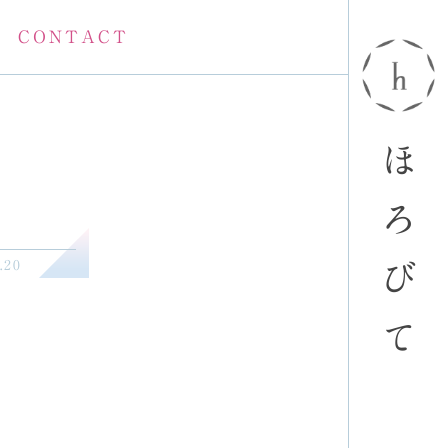
CONTACT
ほ
ろ
.20
び
て