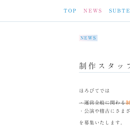
TOP
NEWS
SUBT
NEWS
制作スタッ
ほろびて
では
・運営全般に関わる
・公演や稽古にさま
を募集いたします。